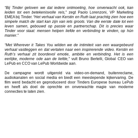
“Bij Tinder geloven we dat iedere ontmoeting, hoe onverwacht ook, kan
leiden tot een betekenisvolle reis,”
zegt Paolo Lorenzoni, VP Marketing
EMEA bij Tinder.
“Het verhaal van Kerstin en Ruth laat prachtig zien hoe een
simpele match de start kan zijn van iets groots. Van die eerste date tot een
leven samen, gebouwd op passie en partnerschap. Dit is precies waar
Tinder voor staat: mensen helpen liefde en verbinding te vinden, op hún
manier.”
“Met Wherever it Takes You wilden we de intimiteit van een waargebeurd
verhaal vastleggen en dat vertalen naar een inspirerende video. Kerstin en
Ruth’s verhaal zit boordevol emotie, ambitie en verbinding. Het is een
eerlijke, moderne ode aan de liefde,”
vult Bruno Bertelli, Global CEO van
LePub en CCO van LePub Worldwide aan.
De campagne wordt uitgerold via video-on-demand, buitenreclame,
audiokanalen en social media en biedt een meeslepende kijkervaring. De
film werd bedacht en geproduceerd door Tinders Europese bureau LePub
en heeft als doel de oprechte en onverwachte magie van moderne
connecties te laten zien.