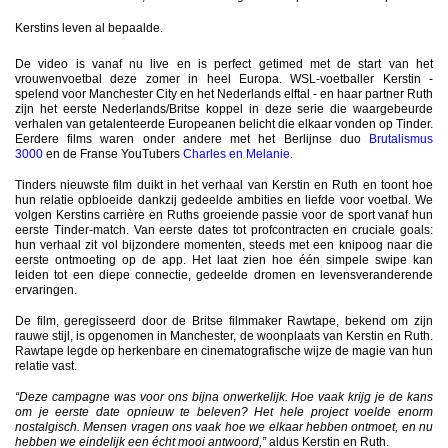
Kerstins leven al bepaalde.
De video is vanaf nu live en is perfect getimed met de start van het
vrouwenvoetbal deze zomer in heel Europa. WSL-voetballer Kerstin -
spelend voor Manchester City en het Nederlands elftal - en haar partner Ruth
zijn het eerste Nederlands/Britse koppel in deze serie die waargebeurde
verhalen van getalenteerde Europeanen belicht die elkaar vonden op Tinder.
Eerdere films waren onder andere met het Berlijnse duo
Brutalismus
3000
en de Franse YouTubers
Charles en Melanie.
Tinders nieuwste film duikt in het verhaal van Kerstin en Ruth en toont hoe
hun relatie opbloeide dankzij gedeelde ambities en liefde voor voetbal. We
volgen Kerstins carrière en Ruths groeiende passie voor de sport vanaf hun
eerste Tinder-match. Van eerste dates tot profcontracten en cruciale goals:
hun verhaal zit vol bijzondere momenten, steeds met een knipoog naar die
eerste ontmoeting op de app. Het laat zien hoe één simpele swipe kan
leiden tot een diepe connectie, gedeelde dromen en levensveranderende
ervaringen.
De film, geregisseerd door de Britse filmmaker Rawtape, bekend om zijn
rauwe stijl, is opgenomen in Manchester, de woonplaats van Kerstin en Ruth.
Rawtape legde op herkenbare en cinematografische wijze de magie van hun
relatie vast.
“Deze campagne was voor ons bijna onwerkelijk. Hoe vaak krijg je de kans
om je eerste date opnieuw te beleven? Het hele project voelde enorm
nostalgisch. Mensen vragen ons vaak hoe we elkaar hebben ontmoet, en nu
hebben we eindelijk een écht mooi antwoord,”
aldus Kerstin en Ruth.