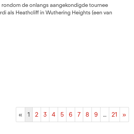
en rondom de onlangs aangekondigde tournee
rdi als Heathcliff in Wuthering Heights (een van
«
1
2
3
4
5
6
7
8
9
…
21
»