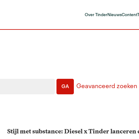
Over Tinder
Nieuws
Content
Geavanceerd zoeken
GA
Stijl met substance: Diesel x Tinder lanceren c