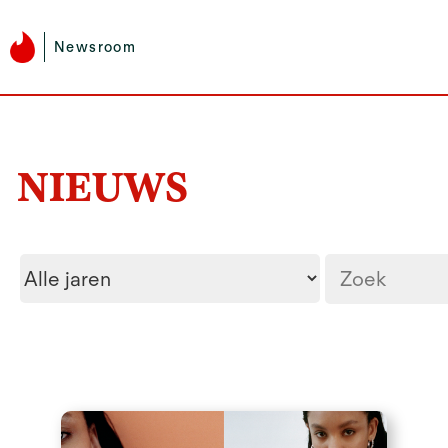
Newsroom
NIEUWS
Year
Zoektermen