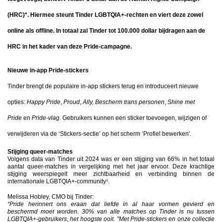
(HRC)*. Hiermee steunt Tinder LGBTQIA+-rechten en viert deze zowel
online als offline. In totaal zal Tinder tot 100.000 dollar bijdragen aan de
HRC in het kader van deze Pride-campagne.
Nieuwe in-app Pride-stickers
Tinder brengt de populaire in-app stickers terug en introduceert nieuwe
opties:
Happy Pride
,
Proud
,
Ally,
Bescherm trans personen
,
Shine met
Pride
en
Pride-vlag
. Gebruikers kunnen een sticker toevoegen, wijzigen of
verwijderen via de ‘Stickers-sectie’ op het scherm ‘Profiel bewerken'.
Stijging queer-matches
Volgens data van Tinder uit 2024 was er een stijging van 66% in het totaal
aantal queer-matches in vergelijking met het jaar ervoor. Deze krachtige
stijging weerspiegelt meer zichtbaarheid en verbinding binnen de
internationale LGBTQIA+-community¹.
Melissa Hobley, CMO bij Tinder:
“Pride herinnert ons eraan dat liefde in al haar vormen gevierd en
beschermd moet worden. 30% van alle matches op Tinder is nu tussen
LGBTQIA+-gebruikers, het hoogste ooit. "Met Pride-stickers en onze collectie