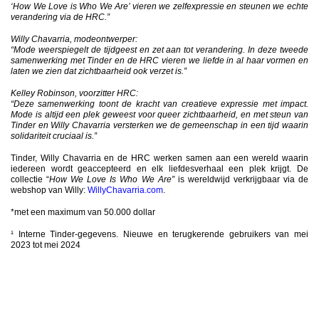
‘How We Love is Who We Are’ vieren we zelfexpressie en steunen we echte
verandering via de HRC.”
Willy Chavarria, modeontwerper:
“Mode weerspiegelt de tijdgeest en zet aan tot verandering. In deze tweede
samenwerking met Tinder en de HRC vieren we liefde in al haar vormen en
laten we zien dat zichtbaarheid ook verzet is.”
Kelley Robinson, voorzitter HRC:
“Deze samenwerking toont de kracht van creatieve expressie met impact.
Mode is altijd een plek geweest voor queer zichtbaarheid, en met steun van
Tinder en Willy Chavarria versterken we de gemeenschap in een tijd waarin
solidariteit cruciaal is.”
Tinder, Willy Chavarria en de HRC werken samen aan een wereld waarin
iedereen wordt geaccepteerd en elk liefdesverhaal een plek krijgt. De
collectie “
How We Love Is Who We Are”
is wereldwijd verkrijgbaar via de
webshop van Willy:
WillyChavarria.com
.
*met een maximum van 50.000 dollar
¹ Interne Tinder-gegevens. Nieuwe en terugkerende gebruikers van mei
2023 tot mei 2024