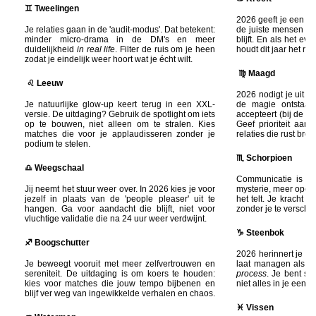
♊ Tweelingen
2026 geeft je een fli
Je relaties gaan in de 'audit-modus'. Dat betekent:
de juiste mensen aan
minder micro-drama in de DM's en meer
blijft. En als het ev
duidelijkheid
in real life
. Filter de ruis om je heen
houdt dit jaar het ro
zodat je eindelijk weer hoort wat je écht wilt.
♍ Maagd
♌ Leeuw
2026 nodigt je uit om
Je natuurlijke glow-up keert terug in een XXL-
de magie ontstaat 
versie. De uitdaging? Gebruik de spotlight om iets
accepteert (bij de and
op te bouwen, niet alleen om te stralen. Kies
Geef prioriteit aan
matches die voor je applaudisseren zonder je
relaties die rust bre
podium te stelen.
♏ Schorpioen
♎ Weegschaal
Communicatie is jo
Jij neemt het stuur weer over. In 2026 kies je voor
mysterie, meer ope
jezelf in plaats van de 'people pleaser' uit te
het telt. Je kracht d
hangen. Ga voor aandacht die blijft, niet voor
zonder je te verschu
vluchtige validatie die na 24 uur weer verdwijnt.
♑ Steenbok
♐ Boogschutter
2026 herinnert je era
Je beweegt vooruit met meer zelfvertrouwen en
laat managen als e
sereniteit. De uitdaging is om koers te houden:
process
. Je bent st
kies voor matches die jouw tempo bijbenen en
niet alles in je eentj
blijf ver weg van ingewikkelde verhalen en chaos.
♓ Vissen