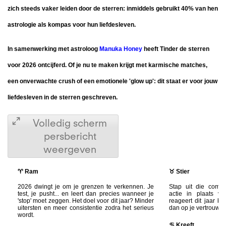
zich steeds vaker leiden door de sterren: inmiddels gebruikt 40% van hen
astrologie als kompas voor hun liefdesleven.
In samenwerking met astroloog
Manuka Honey
heeft Tinder de sterren
voor 2026 ontcijferd. Of je nu te maken krijgt met karmische matches,
een onverwachte crush of een emotionele 'glow up': dit staat er voor jouw
liefdesleven in de sterren geschreven.
Volledig scherm
persbericht
weergeven
♈ Ram
♉ Stier
2026 dwingt je om je grenzen te verkennen. Je
Stap uit die comfo
test, je pusht... en leert dan precies wanneer je
actie in plaats va
'stop' moet zeggen. Het doel voor dit jaar? Minder
reageert dit jaar b
uitersten en meer consistentie zodra het serieus
dan op je vertrouwde
wordt.
♋ Kreeft