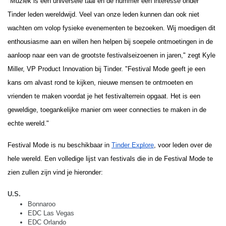
"Muziek is een universele taal en de nummer één interesse onder 
Tinder leden wereldwijd. Veel van onze leden kunnen dan ook niet 
wachten om volop fysieke evenementen te bezoeken. Wij moedigen dit 
enthousiasme aan en willen hen helpen bij soepele ontmoetingen in de 
aanloop naar een van de grootste festivalseizoenen in jaren," zegt Kyle 
Miller, VP Product Innovation bij Tinder. "Festival Mode geeft je een 
kans om alvast rond te kijken, nieuwe mensen te ontmoeten en 
vrienden te maken voordat je het festivalterrein opgaat. Het is een 
geweldige, toegankelijke manier om weer connecties te maken in de 
echte wereld."
Festival Mode is nu beschikbaar in 
Tinder Explore
, voor leden over de 
hele wereld. Een volledige lijst van festivals die in de Festival Mode te 
zien zullen zijn vind je hieronder: 
U.S.
Bonnaroo
EDC Las Vegas
EDC Orlando