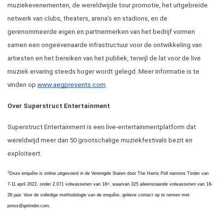
muziekevenementen, de wereldwijde tour promotie, het uitgebreide 
netwerk van clubs, theaters, arena's en stadions, en de 
gerenommeerde eigen en partnermerken van het bedrijf vormen 
samen een ongeëvenaarde infrastructuur voor de ontwikkeling van 
artiesten en het bereiken van het publiek, terwijl de lat voor de live 
muziek ervaring steeds hoger wordt gelegd. Meer informatie is te 
vinden op
www.aegpresents.com
.
Over Superstruct Entertainment
Superstruct Entertainment is een live-entertainmentplatform dat 
wereldwijd meer dan 50 grootschalige muziekfestivals bezit en 
exploiteert.
1
Deze enquête is online uitgevoerd in de Verenigde Staten door The Harris Poll namens Tinder van 
7-11 april 2022, onder 2.071 volwassenen van 18+, waarvan 325 alleenstaande volwassenen van 18-
39 jaar. Voor de volledige methodologie van de enquête, gelieve contact op te nemen met 
press@gotinder.com.