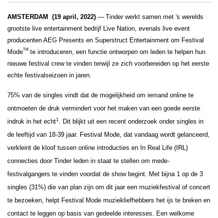
AMSTERDAM  (19 april, 2022) 
—
Tinder werkt samen met 's werelds 
grootste live entertainment bedrijf Live Nation, evenals live event 
producenten AEG Presents en Superstruct Entertainment om Festival 
TM
Mode
te introduceren, een functie ontworpen om leden te helpen hun 
nieuwe festival crew te vinden terwijl ze zich voorbereiden op het eerste 
echte festivalseizoen in jaren.
75% van de singles vindt dat de mogelijkheid om iemand online te 
ontmoeten de druk vermindert voor het maken van een goede eerste 
1
indruk in het echt
. Dit blijkt uit een recent onderzoek onder singles in 
de leeftijd van 18-39 jaar. Festival Mode, dat vandaag wordt gelanceerd, 
verkleint de kloof tussen online introducties en In Real Life (IRL) 
connecties door Tinder leden in staat te stellen om mede-
festivalgangers te vinden voordat de show begint. Met bijna 1 op de 3 
singles (31%) die van plan zijn om dit jaar een muziekfestival of concert 
te bezoeken, helpt Festival Mode muziekliefhebbers het ijs te breken en 
contact te leggen op basis van gedeelde interesses. Een welkome 