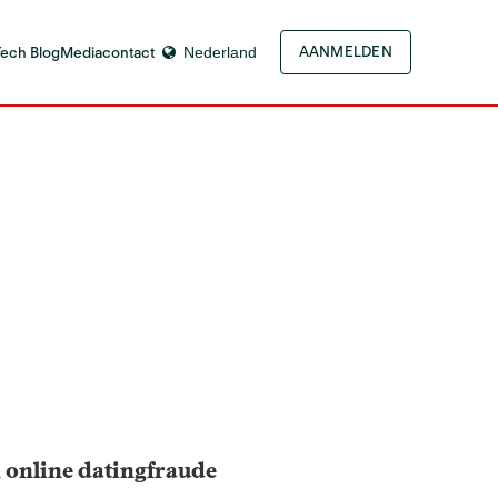
Tech Blog
Mediacontact
Nederland
AANMELDEN
n online datingfraude