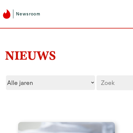
Newsroom
NIEUWS
Year
Zoektermen