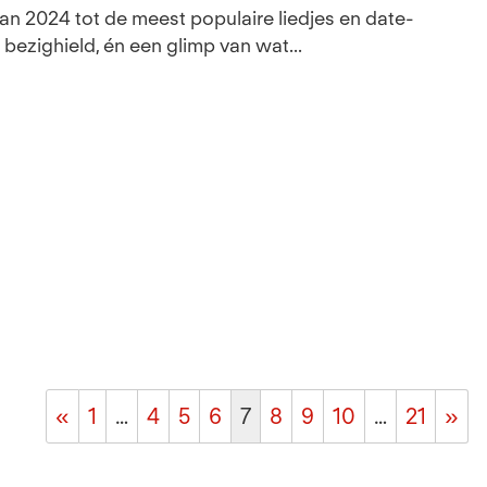
van 2024 tot de meest populaire liedjes en date-
 bezighield, én een glimp van wat...
«
1
…
4
5
6
7
8
9
10
…
21
»