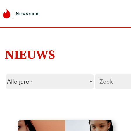
Newsroom
NIEUWS
Year
Zoektermen