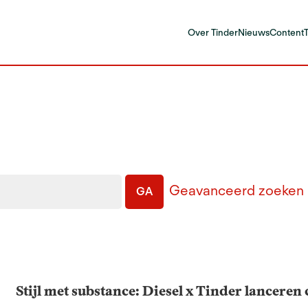
Over Tinder
Nieuws
Content
Geavanceerd zoeken
GA
Stijl met substance: Diesel x Tinder lanceren c